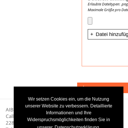
Impressum
Wir setzen Cookies ein, um die Nutzung
unserer Website zu verbessern. Detaillierte
AIB GmbH
Informationen und Ihre
Callingtonstraße 4
Widerspruchsmöglichkeiten finden Sie in
22885 Barsbüttel
unserer
Datenschutzerklärung