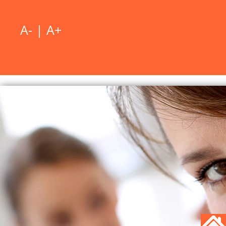
A-
|
A+